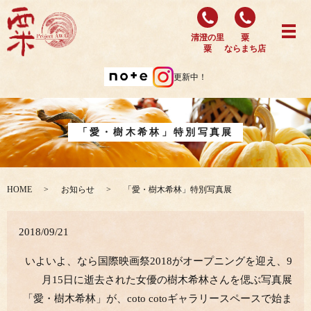
清澄の里
粟
粟
ならまち店
更新中！
「愛・樹木希林」特別写真展
HOME
お知らせ
「愛・樹木希林」特別写真展
2018/09/21
いよいよ、なら国際映画祭2018がオープニングを迎え、9
月15日に逝去された女優の樹木希林さんを偲ぶ写真展
「愛・樹木希林」が、coto cotoギャラリースペースで始ま