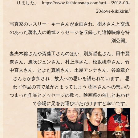
りました。 https://www.fashionsnap.com/arti…/2018-09-
20/love-kikikirin/
写真家のレスリー・キーさんが企画され、樹木さんと交流
のあった著名人の追悼メッセージを収録した追悼映像を特
別公開。
妻夫木聡さんや斎藤工さんのほか、別所哲也さん、田中麗
奈さん、風吹ジュンさん、村上淳さん、松坂桃李さん、竹
中直人さん、とよた真帆さん、土屋アンナさん、谷原章介
さんらが参加され、故人への思いを語られています。 思
わず作品の前で足がとまってしまう 樹木さんへの想いの
つまった作品とメッセージの数々。映画祭の催しとあわせ
て会場に足をお運びいただけますと幸いです。