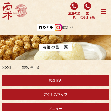
清澄の里
粟
粟
ならまち店
更新中！
清澄の里 粟
HOME
清澄の里 粟
店舗案内
アクセスマップ
メニュー