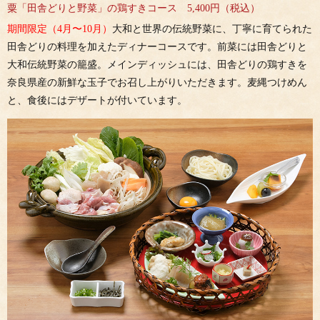
粟「田舎どりと野菜」の鶏すきコース 5,400円（税込）
期間限定（4月〜10月）
大和と世界の伝統野菜に、丁寧に育てられた
田舎どりの料理を加えたディナーコースです。前菜には田舎どりと
大和伝統野菜の籠盛。メインディッシュには、田舎どりの鶏すきを
奈良県産の新鮮な玉子でお召し上がりいただきます。麦縄つけめん
と、食後にはデザートが付いています。