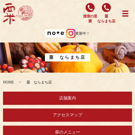
清澄の里
粟
粟
ならまち店
更新中！
粟 ならまち店
HOME
粟 ならまち店
店舗案内
アクセスマップ
昼のメニュー