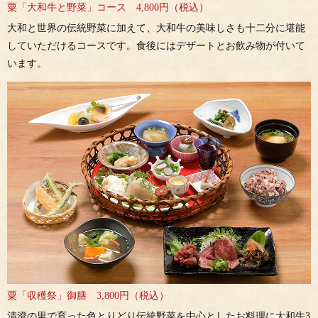
粟「大和牛と野菜」コース 4,800円（税込）
大和と世界の伝統野菜に加えて、大和牛の美味しさも十二分に堪能
していただけるコースです。食後にはデザートとお飲み物が付いて
います。
粟「収穫祭」御膳 3,800円（税込）
清澄の里で育った色とりどり伝統野菜を中心としたお料理に大和牛3