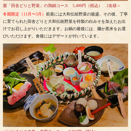
粟「田舎どりと野菜」の鶏鍋コース 5,400円（税込） 2名様～
冬期限定（11月〜3月）
前菜には大和伝統野菜の籠盛。その後、丁寧
に育てられた田舎どりと大和伝統野菜を特製の白みそを加えたお出
汁でお召し上がりいただきます。お鍋の最後には、麺か黒米をお選
びいただけます。食後にはデザートが付いています。