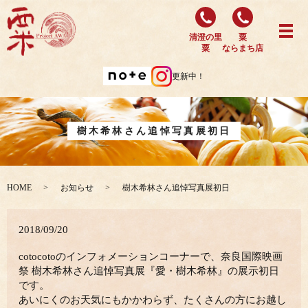
清澄の里
粟
粟
ならまち店
更新中！
樹木希林さん追悼写真展初日
HOME
お知らせ
樹木希林さん追悼写真展初日
2018/09/20
cotocotoのインフォメーションコーナーで、奈良国際映画
祭 樹木希林さん追悼写真展『愛・樹木希林』の展示初日
です。
あいにくのお天気にもかかわらず、たくさんの方にお越し