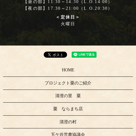
【昼の部】11:30～14:30（L.O.14:00）
【夜の部】17:30～21:00（L.O.20:30）
＜定休日＞
火曜日
HOME
プロジェクト粟のご紹介
清澄の里 粟
粟 ならまち店
清澄の村
五ケ谷営農協議会