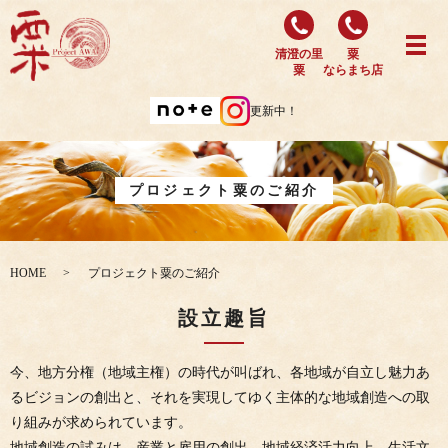
清澄の里
粟
粟
ならまち店
更新中！
プロジェクト粟のご紹介
HOME
プロジェクト粟のご紹介
設立趣旨
今、地方分権（地域主権）の時代が叫ばれ、各地域が自立し魅力あ
るビジョンの創出と、それを実現してゆく主体的な地域創造への取
り組みが求められています。
地域創造の試みは、産業と雇用の創出、地域経済活力向上、生活文