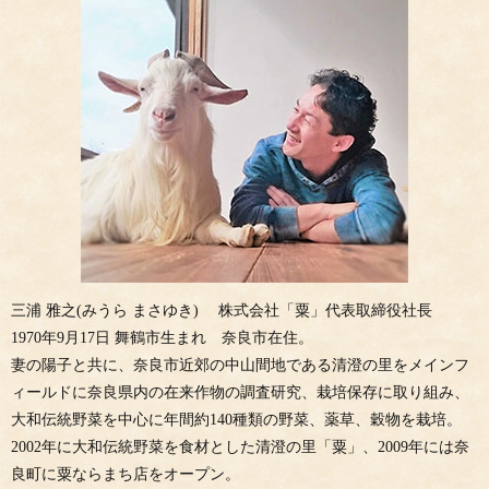
三浦 雅之(みうら まさゆき) 株式会社「粟」代表取締役社長
1970年9月17日 舞鶴市生まれ 奈良市在住。
妻の陽子と共に、奈良市近郊の中山間地である清澄の里をメインフ
ィールドに奈良県内の在来作物の調査研究、栽培保存に取り組み、
大和伝統野菜を中心に年間約140種類の野菜、薬草、穀物を栽培。
2002年に大和伝統野菜を食材とした清澄の里「粟」、2009年には奈
良町に粟ならまち店をオープン。