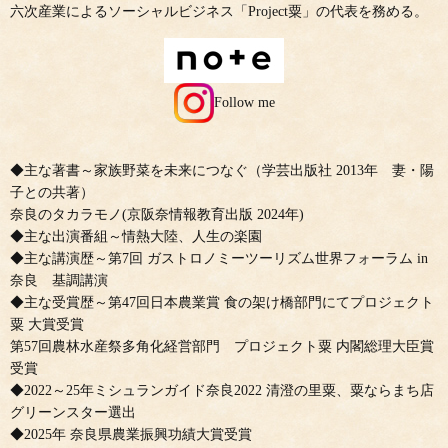
六次産業によるソーシャルビジネス「Project粟」の代表を務める。
Follow me
◆主な著書～家族野菜を未来につなぐ（学芸出版社 2013年 妻・陽
子との共著）
奈良のタカラモノ(京阪奈情報教育出版 2024年)
◆主な出演番組～情熱大陸、人生の楽園
◆主な講演歴～第7回 ガストロノミーツーリズム世界フォーラム in
奈良 基調講演
◆主な受賞歴～第47回日本農業賞 食の架け橋部門にてプロジェクト
粟 大賞受賞
第57回農林水産祭多角化経営部門 プロジェクト粟 内閣総理大臣賞
受賞
◆2022～25年ミシュランガイド奈良2022 清澄の里粟、粟ならまち店
グリーンスター選出
◆2025年 奈良県農業振興功績大賞受賞