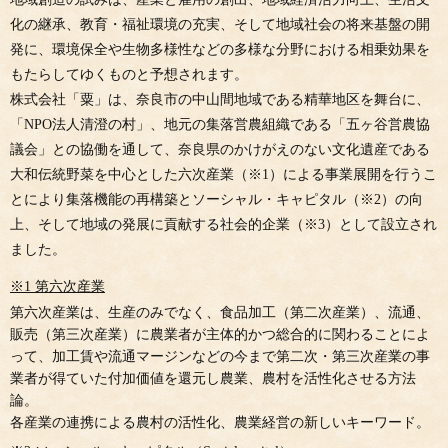
化の継承、教育・福祉環境の充実、そして地域社会の将来基盤の開
発に、環境保全や生物多様性などの多様な分野における相乗効果を
もたらしてゆくものと予想されます。
株式会社「粟」は、奈良市の中山間地域である精華地区を舞台に、
「NPO法人清澄の村」、地元の集落営農組織である「五ヶ谷営農協
議会」との協働を通して、奈良県のかけがえのない文化遺産である
大和伝統野菜を中心とした六次産業（※1）による事業展開を行うこ
とにより集落機能の再構築とソーシャル・キャピタル（※2）の向
上、そして地域の発展に貢献する社会的企業（※3）として設立され
ました。
※1 第六次産業
第六次産業は、生産のみでなく、食品加工（第二次産業）、流通、
販売（第三次産業）に農業者が主体的かつ総合的に関わることによ
って、加工賃や流通マージンなどの今まで第二次・第三次産業の事
業者が得ていた付加価値を還元し農業、農村を活性化させる方法
論。
各産業の連携による農村の活性化、農業経営の新しいキーワード。