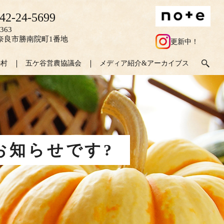
42-24-5699
363
奈良市勝南院町1番地
更新中！
の村
五ケ谷営農協議会
メディア紹介&アーカイブス
お知らせです?