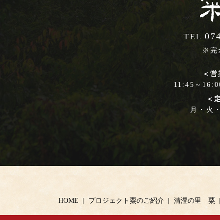
07
TEL
※完
＜営
11:45～16:
＜
月・火
HOME
プロジェクト粟のご紹介
清澄の里 粟