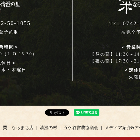
42-50-1055
0742-
TEL
全予約制
※完全
業時間＞
＜営業
00（L.O.15:30）
【昼の部】11:30～14:
【夜の部】17:30～21:
定休日＞
・水・木曜日
＜定休
火曜
粟 ならまち店
清澄の村
五ケ谷営農協議会
メディア紹介&ア