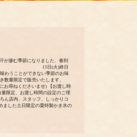
り汗が滲む季節になりました、春到
)終日 15日(火)終日
わうことができない季節のお味
続き数量限定で販売いたします。
気軽にお尋ねくださいませ) 【お渡し時
、数量限定、お渡し時間の設定のご理
ちろん店内、スタッフ、しっかりコ
めました土日限定の粟特製かき氷の