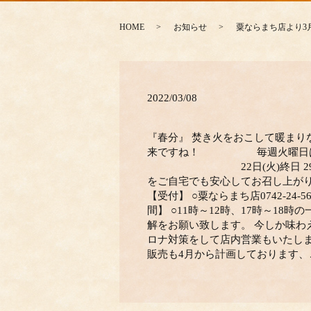
HOME
お知らせ
粟ならまち店より3
2022/03/08
『春分』 焚き火をおこして暖まり
来ですね！ 毎週火曜日
22日(火)終日 29日お
をご自宅でも安心してお召し上がり
【受付】 ○粟ならまち店0742-24
間】 ○11時～12時、17時～1
解をお願い致します。 今しか味わ
ロナ対策をして店内営業もいたし
販売も4月から計画しております、