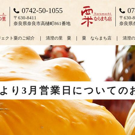
0742-50-1055
07
〒630-8411
〒630-8
奈良県奈良市高樋町861番地
奈良県
ジェクト粟のご紹介
清澄の里 粟
粟 ならまち店
清澄
より3月営業日についての