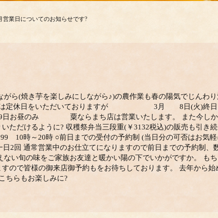
月営業日についてのお知らせです?
ながら(焼き芋を楽しみにしながら♪)の農作業も春の陽気でじんわ
は定休日をいただいておりますが 3月 8日(火
昼のみ 粟ならまち店は営業いたします。 また今しか味
いただけるように? 収穫祭弁当三段重(￥3132税込)の販売も引き
-5699 10時～20時 ○前日までの受付の予約制 (当日分の可否はお
8時の一日2回 通常営業中のお仕立てになりますので前日までの予約制
えない旬の味をご家族お友達と暖かい陽の下でいかがですか。 も
ますので皆様の御来店御予約もをお待ちしております。 去年から始
こちらもお楽しみに?