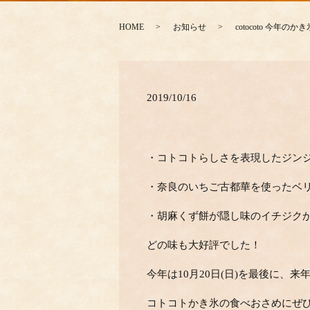
HOME
お知らせ
cotocoto 今年
2019/10/16
・コトコトらしさを表現したジン
・奈良のいちご古都華を使ったベ
・胡麻くず餅が隠し味のイチジク
どの味も大好評でした！
今年は10月20日(日)を最後に、
コトコトかき氷の食べおさめにぜ