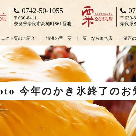
0742-50-1055
07
〒630-8411
〒630-8
奈良県奈良市高樋町861番地
奈良県
ジェクト粟のご紹介
清澄の里 粟
粟 ならまち店
清澄
ocoto 今年のかき氷終了の