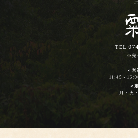
07
TEL
※完
＜営
11:45～16:
＜
月・火