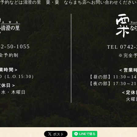
ご予約などは
清澄の里 粟・粟 ならまち店へ
お問い合わせください
42-50-1055
0742-
TEL
全予約制
※完全
業時間＞
＜営業
00（L.O.15:30）
【昼の部】11:30～14:
【夜の部】17:30～21:
定休日＞
・水・木曜日
＜定休
火曜