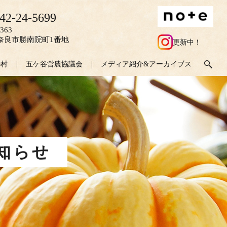
42-24-5699
363
奈良市勝南院町1番地
更新中！
の村
五ケ谷営農協議会
メディア紹介&アーカイブス
お知らせ