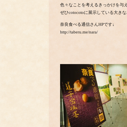
色々なことを考えるきっかけを与
ぜひcotocotoに展示している大
奈良食べる通信さんHPです↓
http://taberu.me/nara/