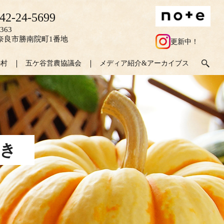
42-24-5699
363
奈良市勝南院町1番地
更新中！
の村
五ケ谷営農協議会
メディア紹介&アーカイブス
き