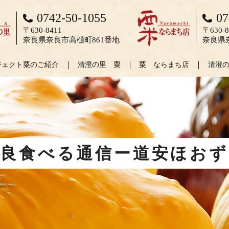
0742-50-1055
07
〒630-8411
〒630-8
奈良県奈良市高樋町861番地
奈良県
ジェクト粟のご紹介
清澄の里 粟
粟 ならまち店
清澄
奈良食べる通信ー道安ほおず