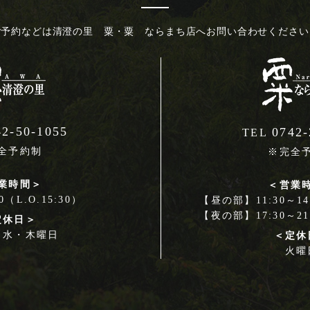
ご予約などは
清澄の里 粟・粟 ならまち店へ
お問い合わせください
42-50-1055
0742-
TEL
全予約制
※完全
業時間＞
＜営業
00（L.O.15:30）
【昼の部】11:30～14:
【夜の部】17:30～21:
定休日＞
・水・木曜日
＜定休
火曜