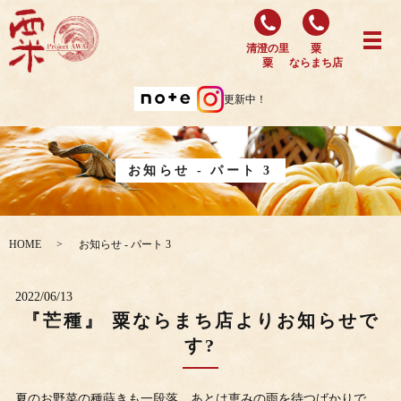
清澄の里
粟
粟
ならまち店
更新中！
お知らせ - パート 3
HOME
お知らせ - パート 3
2022/06/13
『芒種』 粟ならまち店よりお知らせで
す?
夏のお野菜の種蒔きも一段落、あとは恵みの雨を待つばかりで