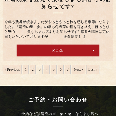
知らせです?
今年も残暑が続きましたがやっとやっと秋を感じる季節になりま
した。『清澄の里 粟』の畑も冬野菜の種を蒔き終え、ほっとひ
と安心。 粟ならまち店よりお知らせです? 毎週火曜日は定休
日をいただいておりますが 正倉院展 […]
MORE
‹ Previous
1
2
3
4
5
6
7
Next ›
Last »
ご予約・お問い合わせ
ご予約などは
清澄の里 粟・粟 ならまち店へ