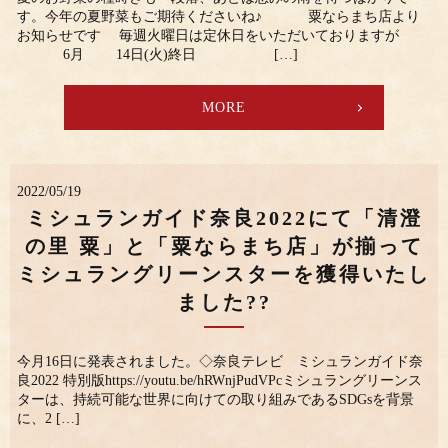
す。今年の夏野菜もご期待くださいね♪ 粟ならまち店より
お知らせです 毎週火曜日は定休日をいただいておりますが
6月 14日(火)終日 […]
MORE
2022/05/19
ミシュランガイド奈良2022にて「清澄
の里 粟」と「粟ならまち店」が揃って
ミシュラングリーンスターを獲得いたし
ました??
今月16日に発表されました。◇奈良テレビ ミシュランガイド奈
良2022 特別版https://youtu.be/hRWnjPudVPcミシュラングリーンス
ターは、持続可能な世界に向けての取り組みであるSDGsを背景
に、2 […]