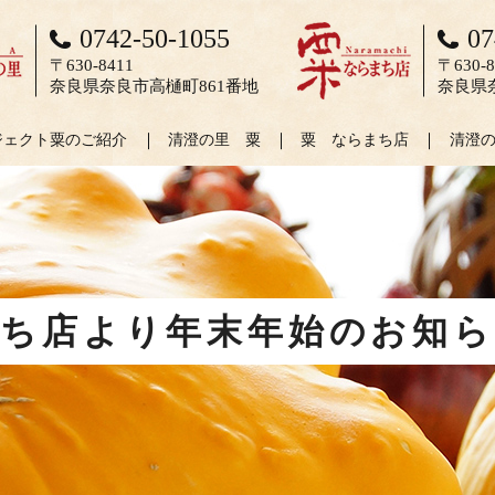
0742-50-1055
07
〒630-8411
〒630-8
奈良県奈良市高樋町861番地
奈良県
ジェクト粟のご紹介
清澄の里 粟
粟 ならまち店
清澄
ち店より年末年始のお知ら