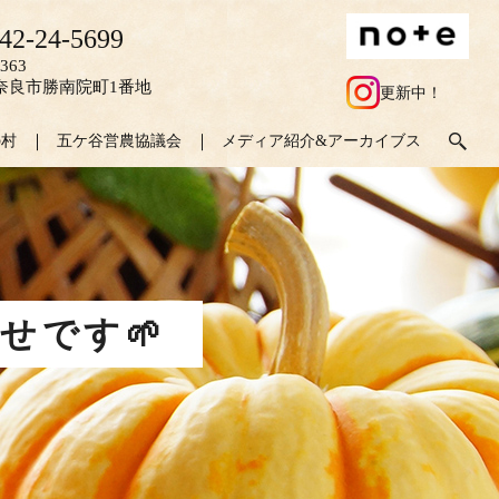
42-24-5699
363
奈良市勝南院町1番地
更新中！
の村
五ケ谷営農協議会
メディア紹介&アーカイブス
せです🌱