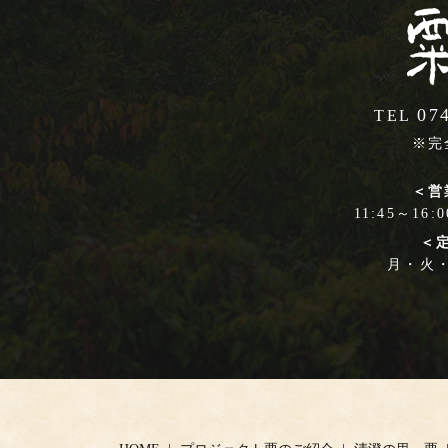
07
TEL
※完
＜営
11:45～16:
＜
月・火