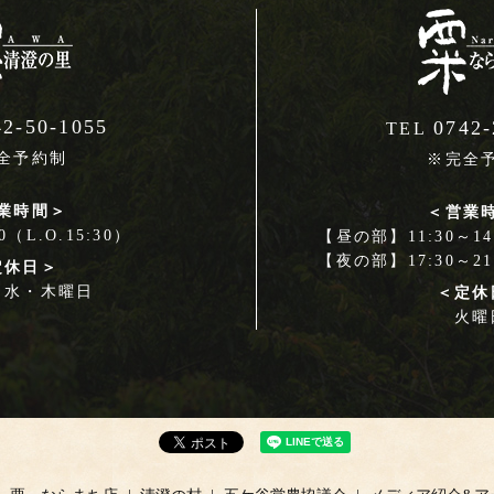
42-50-1055
0742-
TEL
全予約制
※完全
業時間＞
＜営業
00（L.O.15:30）
【昼の部】11:30～14:
【夜の部】17:30～21:
定休日＞
・水・木曜日
＜定休
火曜